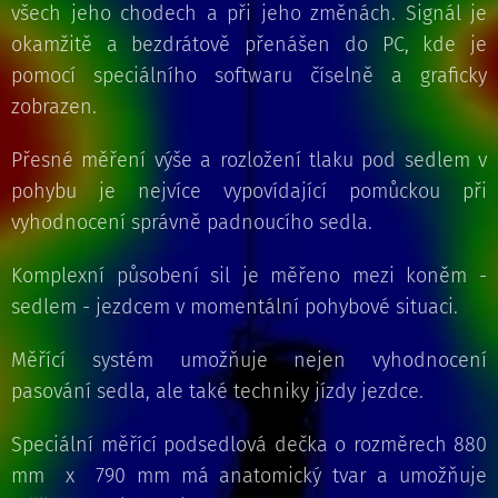
všech jeho chodech a při jeho změnách. Signál je
okamžitě a bezdrátově přenášen do PC, kde je
pomocí speciálního softwaru číselně a graficky
zobrazen.
Přesné měření výše a rozložení tlaku pod sedlem v
pohybu je nejvíce vypovídající pomůckou při
vyhodnocení správně padnoucího sedla.
Komplexní působení sil je měřeno mezi koněm -
sedlem - jezdcem v momentální pohybové situaci.
Měřící systém umožňuje nejen vyhodnocení
pasování sedla, ale také techniky jízdy jezdce.
Speciální měřící podsedlová dečka o rozměrech 880
mm x 790 mm má anatomický tvar a umožňuje