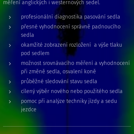
měření anglických i westernových sedel.
profesionální diagnostika pasování sedla
přesné vyhodnocení správně padnoucího
sedla
okamžité zobrazení rozložení a výše tlaku
pod sedlem
možnost srovnávacího měření a vyhodnocení
při změně sedla, osvalení koně
průběžné sledování stavu sedla
cílený výběr nového nebo použitého sedla
pomoc při analýze techniky jízdy a sedu
jezdce